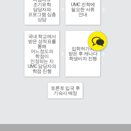
조기유학
UMC 진학에
담당자와
필요한 서류
프로그램 심층
안내
상담
국내 학교에서
받은 성적표를
통해
입학허가서
어느정도의
받은 후 캐나다
학점이
학생비자 진행
인정되는 지
UMC 담당자의
학점 진행
토론토 입국 후
기숙사 배정